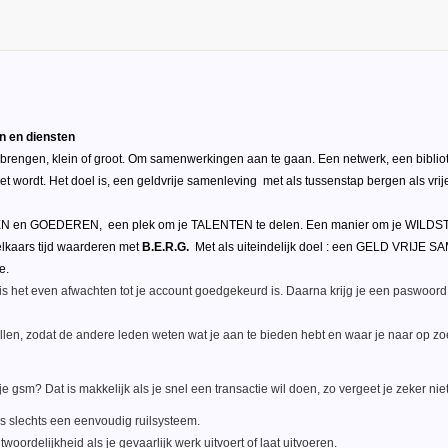
n en diensten
e brengen, klein of groot. Om samenwerkingen aan te gaan. Een netwerk, een bibliot
het wordt. Het doel is, een geldvrije samenleving met als tussenstap bergen als vr
N en GOEDEREN, een plek om je TALENTEN te delen. Een manier om je WILDSTE 
elkaars tijd waarderen met
B.E.R.G.
Met als uiteindelijk doel : een GELD VRIJE 
e.
is het even afwachten tot je account goedgekeurd is. Daarna krijg je een paswoord, 
vullen, zodat de andere leden weten wat je aan te bieden hebt en waar je naar op z
e gsm? Dat is makkelijk als je snel een transactie wil doen, zo vergeet je zeker nie
is slechts een eenvoudig ruilsysteem.
woordelijkheid als je gevaarlijk werk uitvoert of laat uitvoeren.