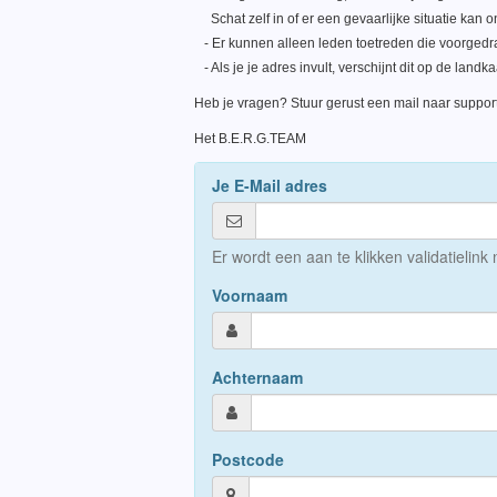
Schat zelf in of er een gevaarlijke situatie kan ont
- Er kunnen alleen leden toetreden die voorgedr
- Als je je adres invult, verschijnt dit op de land
Heb je vragen? Stuur gerust een mail naar support
Het B.E.R.G.TEAM
Je E-Mail adres
Er wordt een aan te klikken validatielink
Voornaam
Achternaam
Postcode