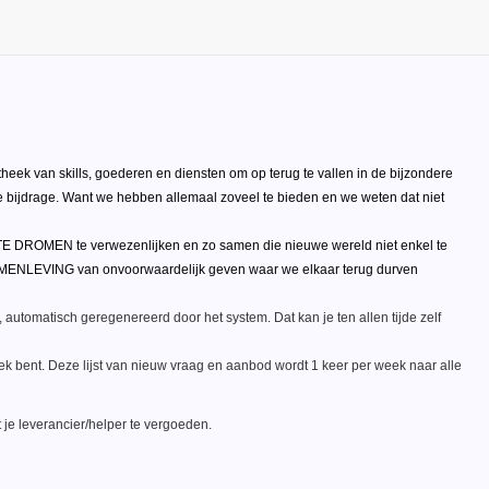
heek van skills, goederen en diensten om op terug te vallen in de bijzondere
ije bijdrage. Want we hebben allemaal zoveel te bieden en we weten dat niet
DROMEN te verwezenlijken en zo samen die nieuwe wereld niet enkel te
SAMENLEVING van onvoorwaardelijk geven waar we elkaar terug durven
automatisch geregenereerd door het system. Dat kan je ten allen tijde zelf
oek bent. Deze lijst van nieuw vraag en aanbod wordt 1 keer per week naar alle
t je leverancier/helper te vergoeden.