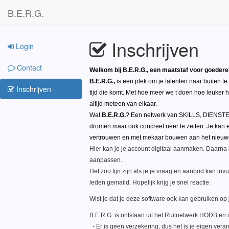
B.E.R.G.
Inschrijven
Login
Contact
Welkom bij B.E.R.G., een maatstaf voor goedere
B.E.R.G.,
is een plek om je talenten naar buiten t
Inschrijven
tijd die komt. Met hoe meer we t doen hoe leuker 
altijd meteen van elkaar.
Wat
B.E.R.G.
? Een netwerk van SKILLS, DIENSTE
dromen maar ook concreet neer te zetten. Je kan 
vertrouwen en met mekaar bouwen aan het nieuw
Hier kan je je account digitaal aanmaken. Daarna 
aanpassen.
Het zou fijn zijn als je je vraag en aanbod kan in
leden gemaild. Hopelijk krijg je snel reactie.
Wist je dat je deze software ook kan gebruiken op j
B.E.R.G. is ontstaan uit het Ruilnetwerk HODB en 
- Er is geen verzekering, dus het is je eigen verant