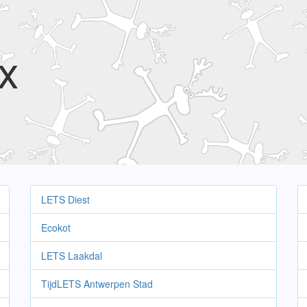
x
LETS Diest
Ecokot
LETS Laakdal
TijdLETS Antwerpen Stad