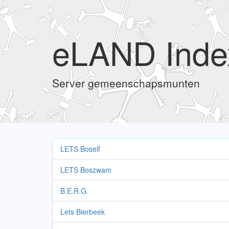
eLAND Inde
Server gemeenschapsmunten
LETS Boself
LETS Boszwam
B.E.R.G.
Lets Bierbeek